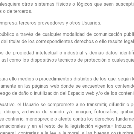
 cualesquiera otros sistemas físicos o lógicos que sean suscep
 o de terceros.
a empresa, terceros proveedores y otros Usuarios.
el público a través de cualquier modalidad de comunicación públi
del titular de los correspondientes derechos o ello resulte lega
os de propiedad intelectual o industrial y demás datos identi
, así como los dispositivos técnicos de protección o cualesqu
para ello medios o procedimientos distintos de los que, según 
samente en las páginas web donde se encuentren los contenido
iesgo de daño o inutilización del Espacio web y/o de los conten
xhaustivo, el Usuario se compromete a no transmitir, difundir o 
, dibujos, archivos de sonido y/o imagen, fotografías, grabac
sea contrario, menosprecie o atente contra los derechos fundame
ernacionales y en el resto de la legislación vigente.• Induzca
en general, contrarias a la ley, a la moral, a las buenas costum