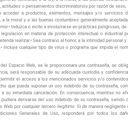
, actitudes o pensamientos discriminatorios por razón de sexo, r
a acceder a productos, elementos, mensajes y/o servicios del
ey, a la moral y a las buenas costumbres generalmente aceptada
or.• Induzca o incite a involucrarse en prácticas peligrosas, de 
a legislación en materia de protección intelectual o industrial 
enda realizar.• Sea contrario al honor, a la intimidad personal y
d.• Incluya cualquier tipo de virus o programa que impida el no
del Espacio Web, se le proporcionara una contraseña, se oblig
cia, será responsable de su adecuada custodia y confidenci
 permitir el acceso a los mencionados servicios y/o contenidos
hecho que pueda suponer un uso indebido de su contraseña, como,
 a su inmediata cancelación. En consecuencia, mientras no efect
pudiera derivarse del uso indebido de su contraseña, siendo d
cio Web por cualquier tercero ilegítimo. Si de manera negligente
ndiciones Generales de Uso, responderá por todos los dañ