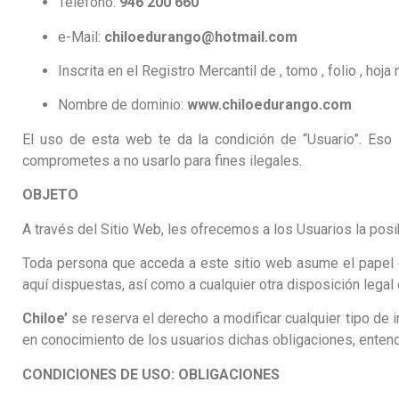
Teléfono:
946 200 660
e-Mail:
chiloedurango@hotmail.com
Inscrita en el Registro Mercantil de , tomo , folio , hoja n
Nombre de dominio:
www.chiloedurango.com
El uso de esta web te da la condición de “Usuario”. Eso 
comprometes a no usarlo para fines ilegales.
OBJETO
A través del Sitio Web, les ofrecemos a los Usuarios la posi
Toda persona que acceda a este sitio web asume el papel 
aquí dispuestas, así como a cualquier otra disposición legal 
Chiloe’
se reserva el derecho a modificar cualquier tipo de 
en conocimiento de los usuarios dichas obligaciones, entend
CONDICIONES DE USO: OBLIGACIONES