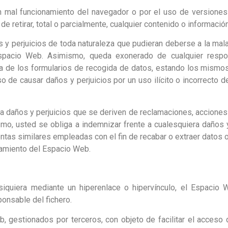
 mal funcionamiento del navegador o por el uso de versiones
e retirar, total o parcialmente, cualquier contenido o informaci
y perjuicios de toda naturaleza que pudieran deberse a la mala 
Espacio Web. Asimismo, queda exonerado de cualquier respon
 de los formularios de recogida de datos, estando los mismos
o de causar daños y perjuicios por un uso ilícito o incorrecto d
a daños y perjuicios que se deriven de reclamaciones, accion
, usted se obliga a indemnizar frente a cualesquiera daños y 
entas similares empleadas con el fin de recabar o extraer datos o
namiento del Espacio Web.
 siquiera mediante un hiperenlace o hipervínculo, el Espacio
ponsable del fichero.
 gestionados por terceros, con objeto de facilitar el acceso 