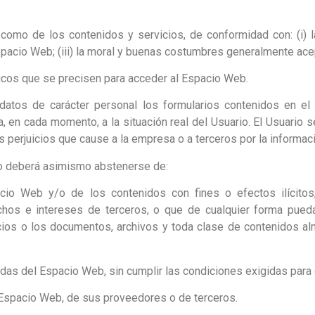
omo de los contenidos y servicios, de conformidad con: (i) la
acio Web; (iii) la moral y buenas costumbres generalmente acept
cos que se precisen para acceder al Espacio Web.
s datos de carácter personal los formularios contenidos en e
en cada momento, a la situación real del Usuario. El Usuario s
 perjuicios que cause a la empresa o a terceros por la informació
rio deberá asimismo abstenerse de:
cio Web y/o de los contenidos con fines o efectos ilícitos
os e intereses de terceros, o que de cualquier forma puedan d
rvicios o los documentos, archivos y toda clase de contenidos 
idas del Espacio Web, sin cumplir las condiciones exigidas para
 Espacio Web, de sus proveedores o de terceros.